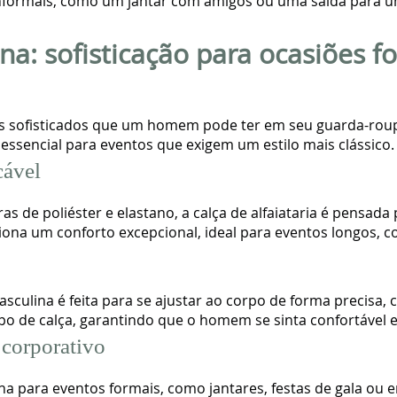
s informais, como um jantar com amigos ou uma saída para u
ina: sofisticação para ocasiões f
s sofisticados que um homem pode ter em seu guarda-roupa.
essencial para eventos que exigem um estilo mais clássico.
cável
ras de poliéster e elastano, a calça de alfaiataria é pensa
ciona um conforto excepcional, ideal para eventos longos,
asculina é feita para se ajustar ao corpo de forma precisa,
po de calça, garantindo que o homem se sinta confortável e
 corporativo
olha para eventos formais, como jantares, festas de gala ou