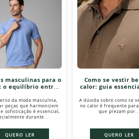
s masculinas para o
Como se vestir b
: o equilíbrio entre
calor: guia essenci
onforto e estilo
homens sofistic
erso da moda masculina,
A dúvida sobre como se v
ar peças que harmonizem
no calor é frequente par
e sofisticação é essencial,
que prezam por
ecialmente durante…
QUERO LER
QUERO LER