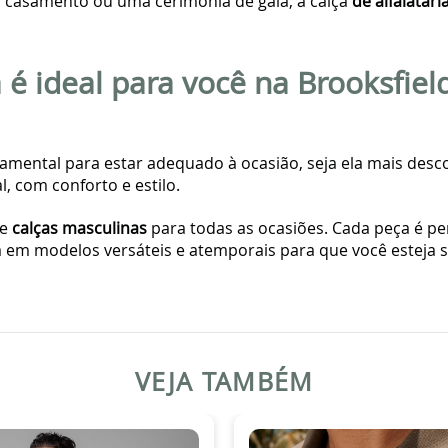
 casamento ou uma cerimônia de gala, a calça
de alfaiatar
é ideal para você na Brooksfield
damental para estar adequado à ocasião, seja ela mais des
l, com conforto e estilo.
de
calças masculinas
para todas as ocasiões. Cada peça é pen
ta em modelos versáteis e atemporais para que você esteja
VEJA TAMBÉM