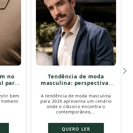
em no
Tendência de moda
al para
masculina: perspectivas
ados
para 2026
estir bem
A tendência de moda masculina
a homens
para 2026 apresenta um cenário
…
onde o clássico encontra o
contemporâneo,…
QUERO LER